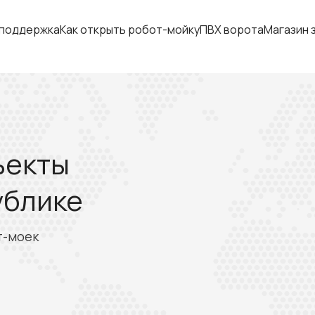
 поддержка
Как открыть робот-мойку
ПВХ ворота
Магазин 
ъекты
ублике
т-моек