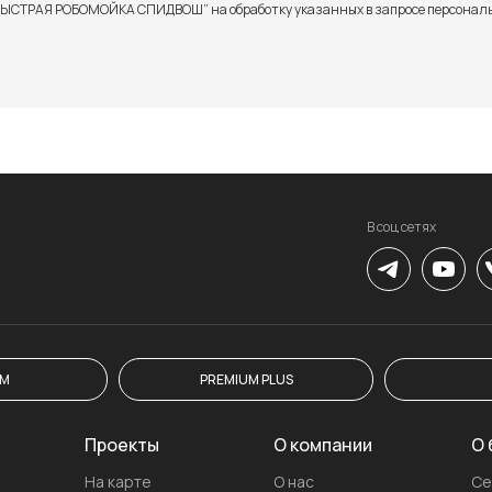
 “БЫСТРАЯ РОБОМОЙКА СПИДВОШ” на обработку указанных в запросе персонал
В соц сетях
UM
PREMIUM PLUS
Проекты
О компании
О 
На карте
О нас
Се