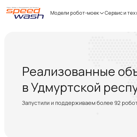
Модели робот-моек
Сервис и тех
Реализованные об
в Удмуртской респ
Запустили и поддерживаем более 92 робо