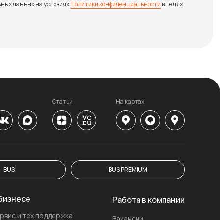
ьных данных на условиях
Политики конфиденциальности
в целях
Статьи
На картах
BUS
BUS PREMIUM
бизнесе
Работа в компании
рвис и тех поддержка
Вакансии