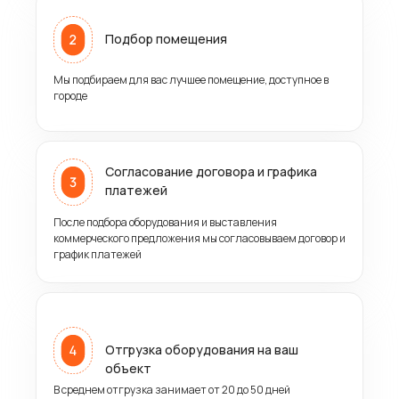
Открыть в Яндекс Картах
Открыть в 
Подбор помещения
Мы подбираем для вас лучшее помещение, доступное в
городе
Открыть в Яндекс Картах
Открыть в Я
Согласование договора и графика
платежей
После подбора оборудования и выставления
коммерческого предложения мы согласовываем договор и
график платежей
Отгрузка оборудования на ваш
объект
В среднем отгрузка занимает от 20 до 50 дней