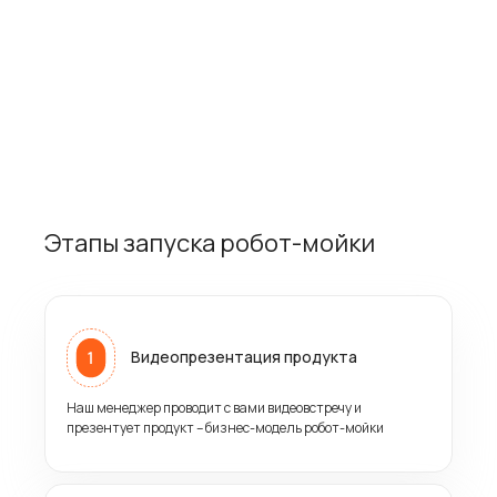
В случае возникновения
Быстрая доставка запчастей
аварийной ситуации
партнёру в каждый регион РФ
ПОДРОБНЕЕ О ТЕХ ПОДДЕРЖКЕ
Этапы запуска робот-мойки
Видеопрезентация продукта
Наш менеджер проводит с вами видеовстречу и
презентует продукт – бизнес-модель робот-мойки