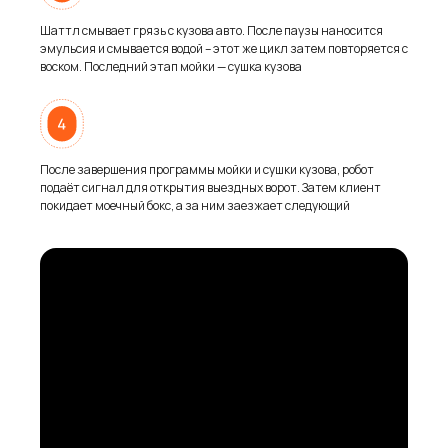
Шаттл смывает грязь с кузова авто. После паузы наносится
эмульсия и смывается водой – этот же цикл затем повторяется с
воском. Последний этап мойки — сушка кузова
После завершения программы мойки и сушки кузова, робот
подаёт сигнал для открытия выездных ворот. Затем клиент
покидает моечный бокс, а за ним заезжает следующий