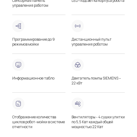
Сенсорная панель
LED-подсветка корпуса робота
управления роботом
Программирование до 9
Дистанционный пульт
режимов мойки
управления роботом
Информационное табло
Двигатель помпы SIEMENS –
22 кВт
Отображение количества
Вентиляторы - 4 сушки улитки
циклов робот-мойки в системе
по 5,5 Квт каждый общей
отчетности
мощностью 22 Квт