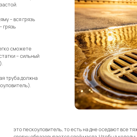
застой.
му – вся грязь
– грязь
легко сможете
остатки – сильный
).
ая труба должна
коуловитель).
это пескоуловитель, то есть на дне оседают все тяж
сверху образовывается слой масла. Чтобы в колодц