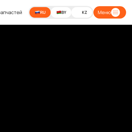
запчастей
Меню
RU
BY
KZ