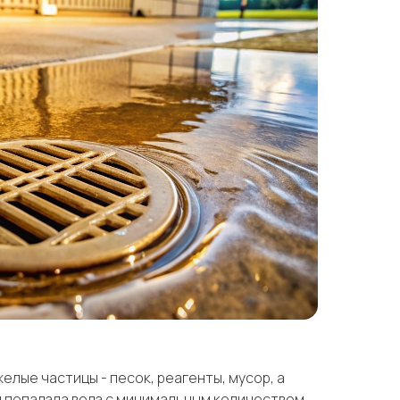
елые частицы - песок, реагенты, мусор, а
ы попадала вода с минимальным количеством