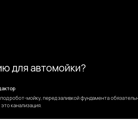
ию для автомойки?
дактор
 под робот-мойку, перед заливкой фундамента обязатель
 это канализация.