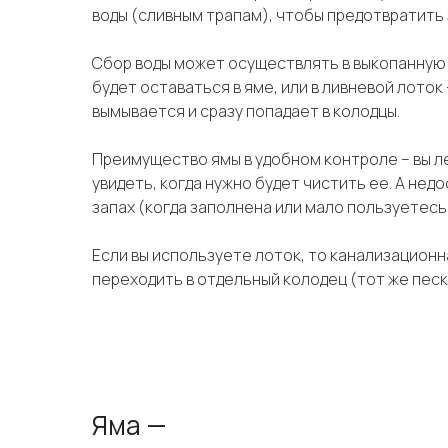
воды (сливным трапам), чтобы предотвратить 
Сбор воды может осуществлять в выкопанную я
будет оставаться в яме, или в ливневой лоток 
вымывается и сразу попадает в колодцы.
Преимущество ямы в удобном контроле – вы 
увидеть, когда нужно будет чистить ее. А нед
запах (когда заполнена или мало пользуетесь
Если вы используете лоток, то канализационн
переходить в отдельный колодец (тот же пес
Яма —