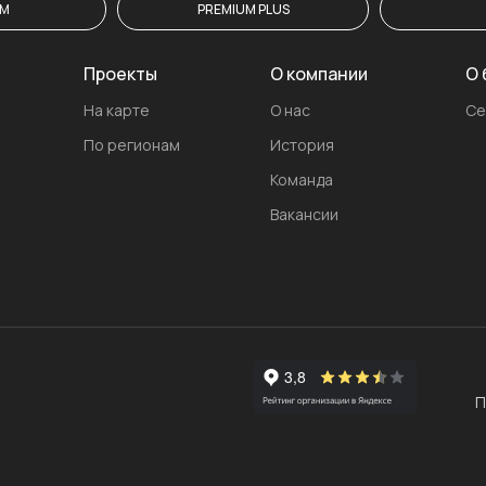
UM
PREMIUM PLUS
Проекты
О компании
О 
На карте
О нас
Се
По регионам
История
Команда
Вакансии
П