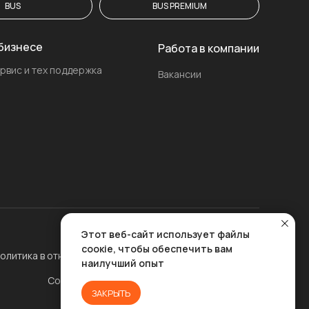
BUS
BUS PREMIUM
бизнесе
Работа в компании
рвис и тех поддержка
Вакансии
Этот веб-сайт использует файлы
Договор-оферта
соокіе, чтобы обеспечить вам
олитика в отношении обработки персональных данных
наилучший опыт
Согласие на передачу персональных данных
ЗАКРЫТЬ
Согласие на обработку файлов cookies