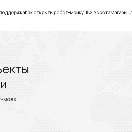
 поддержка
Как открыть робот-мойку
ПВХ ворота
Магазин 
ъекты
ти
т-моек